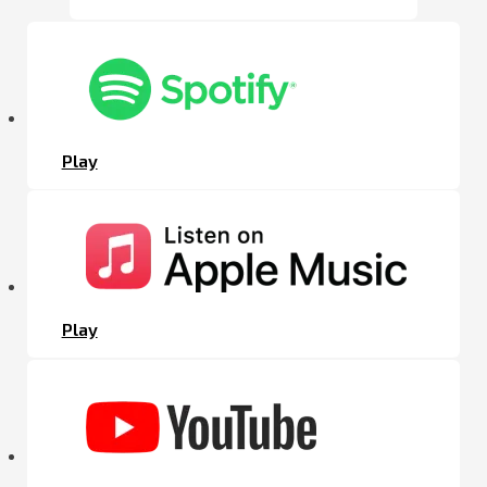
Play
Play