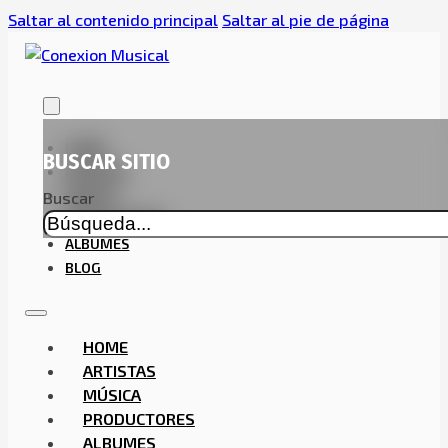
Saltar al contenido principal
Saltar al pie de página
HOME
BUSCAR SITIO
ARTISTAS
MÚSICA
Buscar
PRODUCTORES
ALBUMES
BLOG
HOME
ARTISTAS
MÚSICA
PRODUCTORES
ALBUMES