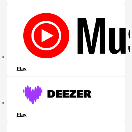
Play
Play