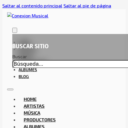
Saltar al contenido principal
Saltar al pie de página
HOME
BUSCAR SITIO
ARTISTAS
MÚSICA
Buscar
PRODUCTORES
ALBUMES
BLOG
HOME
ARTISTAS
MÚSICA
PRODUCTORES
ALBUMES