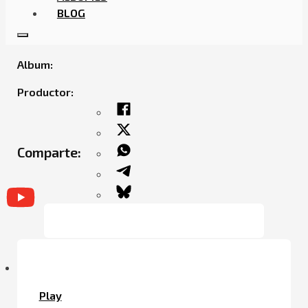
BLOG
COYOTE63 – DINERO Y PROBLEMA FT. AVELINO
Album:
Productor:
Comparte:
Play