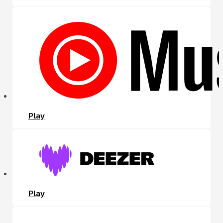
Play
Play