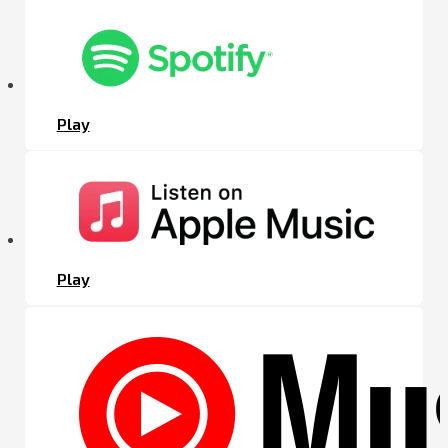
Play
Play