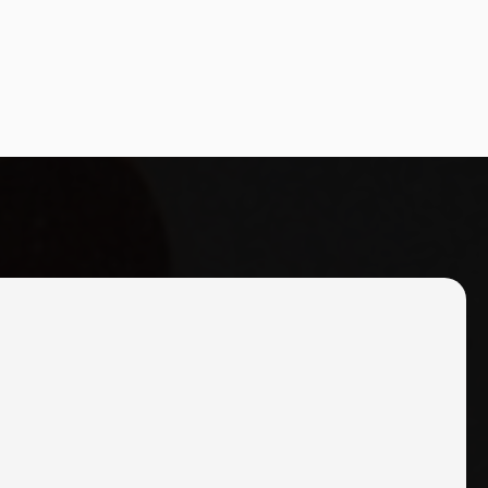
 LIL FOREN, BABY RONNY, FRESH JR,
CHAMO 30