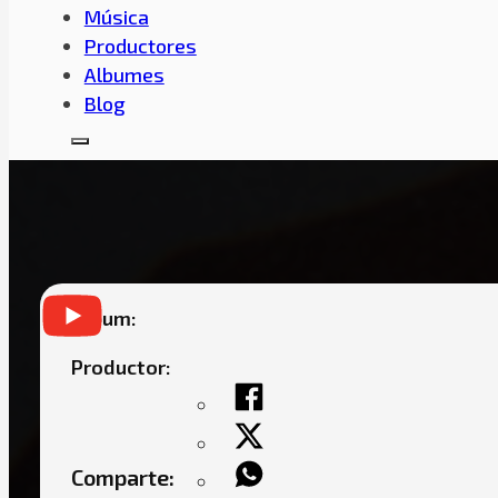
Música
Productores
Albumes
Blog
FRAIDY INK -«VL GANG» FT. CARLOS YAII,
KING DESIDIO, 
Album:
Productor:
Comparte: