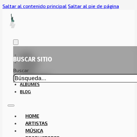
Saltar al contenido principal
Saltar al pie de página
HOME
BUSCAR SITIO
ARTISTAS
MÚSICA
Buscar
PRODUCTORES
ALBUMES
BLOG
HOME
ARTISTAS
MÚSICA