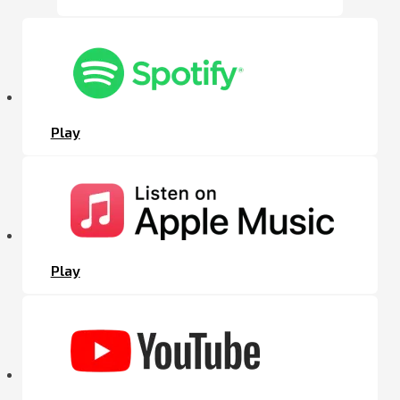
Play
Play