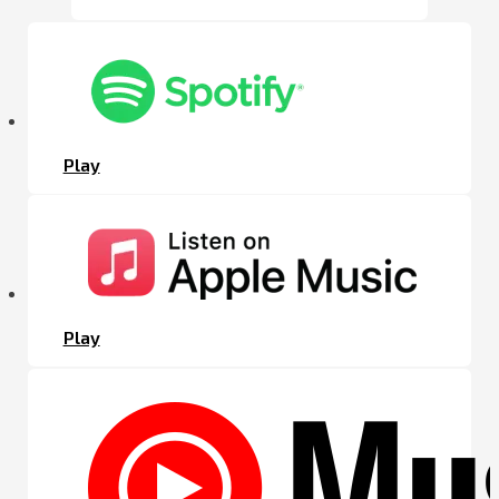
Play
Play