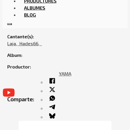
PRODUCTORES
ALBUMES
BLOG
LAJA – CUANTO GRAMO (FEAT. HADES66)
Cantante(s):
Laja,ㅤㅤ
Hades66,ㅤㅤ
Album:
Productor:
YAMA
Comparte: