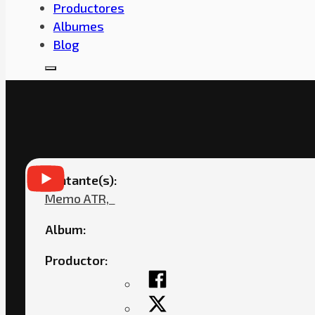
Productores
Albumes
Blog
MEMO ATR FEAT. KING CHA
Cantante(s):
Memo ATR,ㅤㅤ
Album:
Productor: