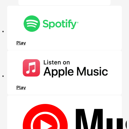
Play
Play