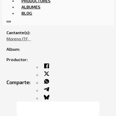
PRODUCTORES
ALBUMES
BLOG
MORENO ITF FT. CHAKA – LEYENDA
Cantante(s):
Moreno ITF,ㅤㅤ
Album:
Productor:
Comparte: