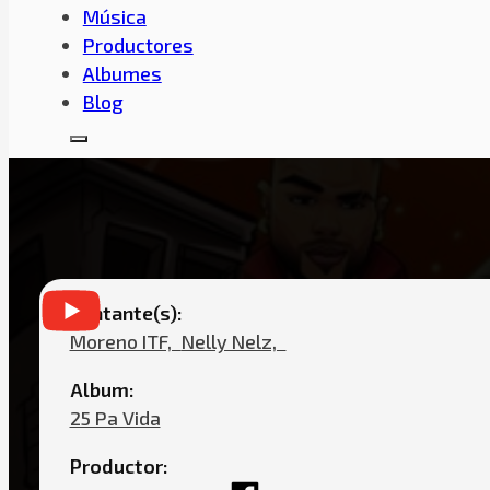
Música
Productores
Albumes
Blog
NELLY NELZ – FLAITE FT JAUDY, 
Cantante(s):
Moreno ITF,ㅤㅤ
Nelly Nelz,ㅤㅤ
Album:
25 Pa Vida
Productor: