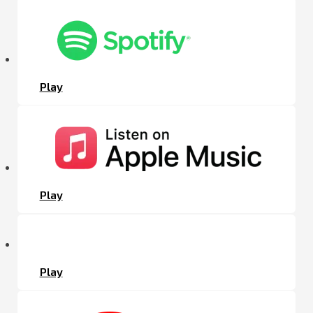
Play
Play
Play