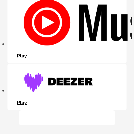
Play
Play