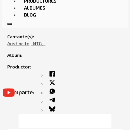
PRODUCTORES
ALBUMES
BLOG
NTG FEAT. AUSTINCITO – 33
Cantante(s):
Austincito,ㅤㅤ
NTG,ㅤㅤ
Album:
Productor:
Comparte: