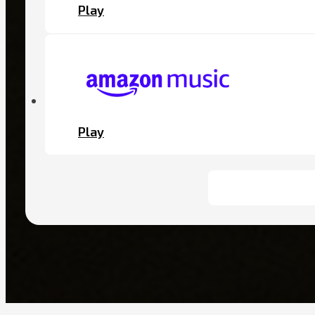
Play
Play