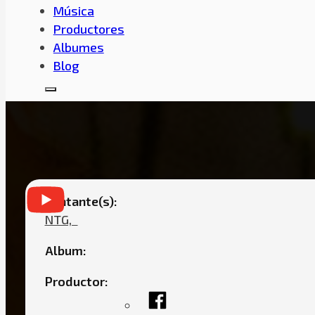
Música
Productores
Albumes
Blog
NTG – PLUG FR
Cantante(s):
NTG,ㅤㅤ
Album:
Productor: