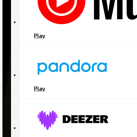
Play
Play