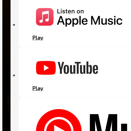
Play
Play