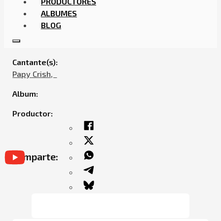
PRODUCTORES
ALBUMES
BLOG
PAPY CRISH – EL MALO
Cantante(s):
Papy Crish,ㅤㅤ
Album:
Productor:
Comparte: