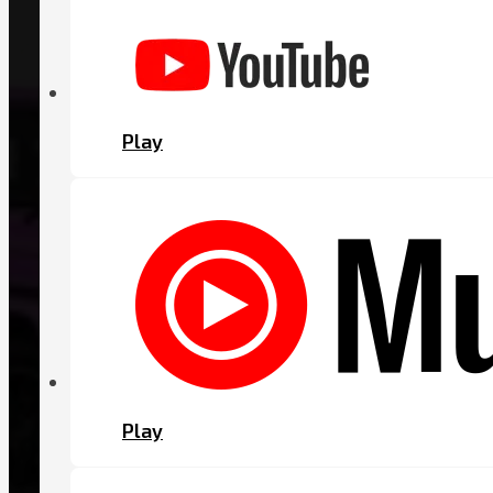
Play
Play