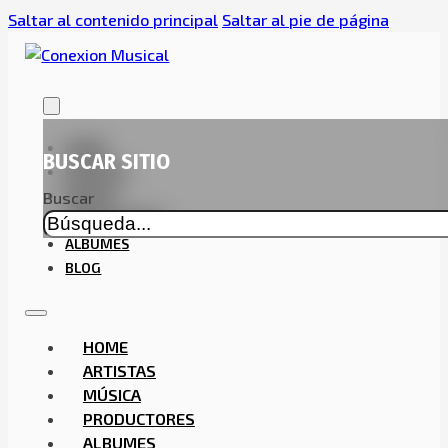
Saltar al contenido principal
Saltar al pie de página
HOME
BUSCAR SITIO
ARTISTAS
MÚSICA
Buscar
PRODUCTORES
ALBUMES
BLOG
HOME
ARTISTAS
MÚSICA
PRODUCTORES
ALBUMES