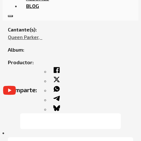
BLOG
QUEEN PARKER – TENGO LO MIO
Cantante(s):
Queen Parker,ㅤㅤ
Album:
Productor:
Comparte: