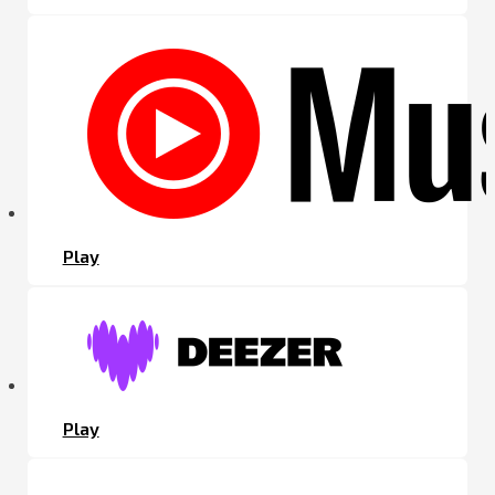
Play
Play