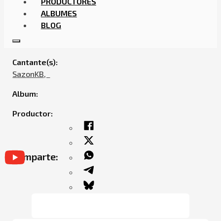
PRODUCTORES
ALBUMES
BLOG
SAZONKB – LYKZ
Cantante(s):
SazonKB,ㅤㅤ
Album:
Productor:
Comparte: