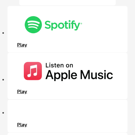
Play
Play
Play