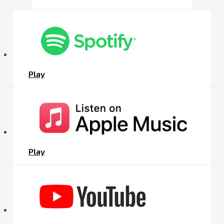
Play
Play