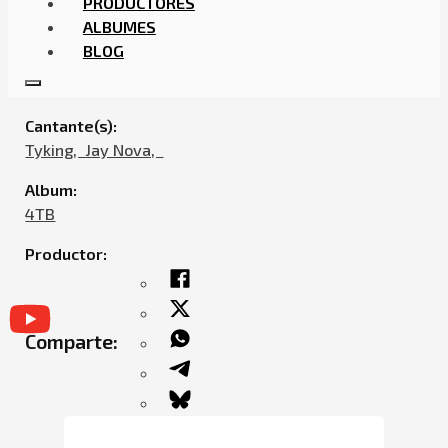
PRODUCTORES
ALBUMES
BLOG
TYKING – MIA MIA FEAT. JAY NOVA
Cantante(s):
Tyking,ㅤㅤ
Jay Nova,ㅤㅤ
Album:
4TB
Productor:
Comparte: