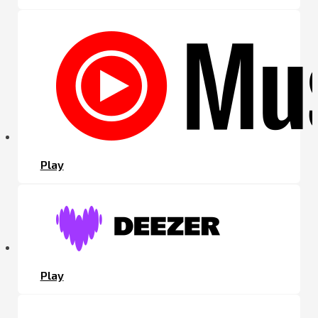
Play
Play