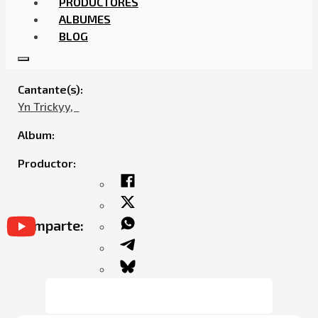
PRODUCTORES
ALBUMES
BLOG
YN TRICKYY – DELI
Cantante(s):
Yn Trickyy,ㅤㅤ
Album:
Productor:
Comparte: