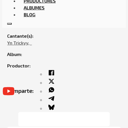
PRODUCTORES
ALBUMES
BLOG
YN TRICKYY – FORDHAM
Cantante(s):
Yn Trickyy,ㅤㅤ
Album:
Productor:
Comparte: