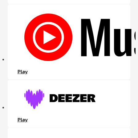
Play
Play