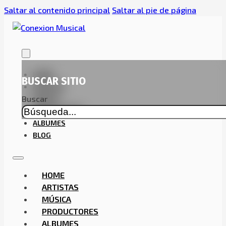
Saltar al contenido principal
Saltar al pie de página
HOME
BUSCAR SITIO
ARTISTAS
Buscar
MÚSICA
PRODUCTORES
ALBUMES
BLOG
HOME
ARTISTAS
MÚSICA
PRODUCTORES
ALBUMES