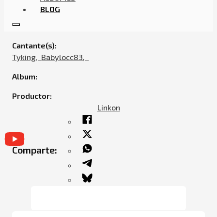
BLOG
BABYLOCC83 – TP TP (FEAT. TYKING)
Cantante(s):
Tyking,ㅤㅤ
Babylocc83,ㅤㅤ
Album:
Productor:
Linkon
Comparte: