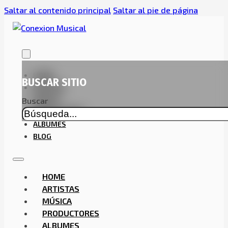
Saltar al contenido principal
Saltar al pie de página
HOME
BUSCAR SITIO
ARTISTAS
MÚSICA
Buscar
PRODUCTORES
ALBUMES
BLOG
HOME
ARTISTAS
MÚSICA
PRODUCTORES
ALBUMES