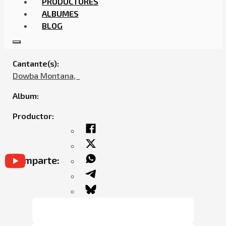
PRODUCTORES
ALBUMES
BLOG
CHUCKY73 FT. DOWBA MONTANA – FILI
Cantante(s):
Dowba Montana,ㅤㅤ
Album:
Productor:
Comparte: