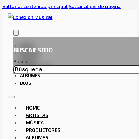
Saltar al contenido principal
Saltar al pie de página
HOME
BUSCAR SITIO
ARTISTAS
MÚSICA
Buscar
PRODUCTORES
ALBUMES
BLOG
HOME
ARTISTAS
MÚSICA
PRODUCTORES
ALBUMES