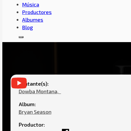
Música
Productores
Albumes
Blog
DOWBA MONTANA 
Cantante(s):
Dowba Montana,ㅤㅤ
Album:
Bryan Season
Productor: