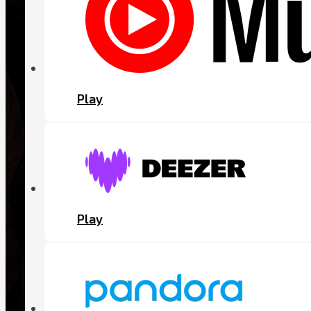
Play
Play