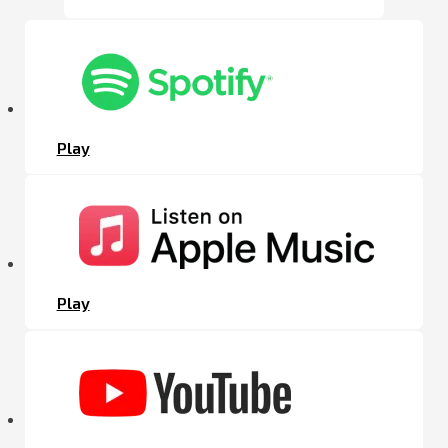
Play
Play