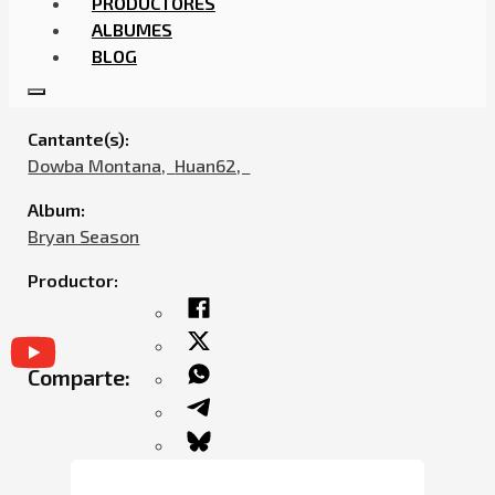
PRODUCTORES
ALBUMES
BLOG
DOWBA MONTANA – TU MARIDO (FEAT. HUAN62 &
G MONEY)
Cantante(s):
Dowba Montana,ㅤㅤ
Huan62,ㅤㅤ
Album:
Bryan Season
Productor:
Comparte: