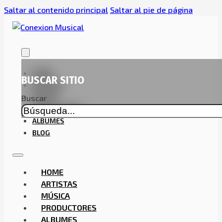
Saltar al contenido principal
Saltar al pie de página
HOME
BUSCAR SITIO
ARTISTAS
MÚSICA
Buscar
PRODUCTORES
ALBUMES
BLOG
HOME
ARTISTAS
MÚSICA
PRODUCTORES
ALBUMES