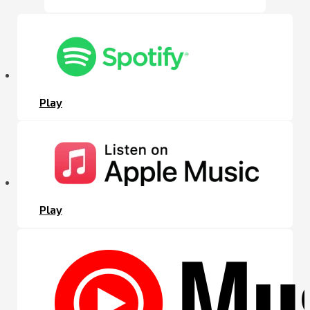
Play
Play