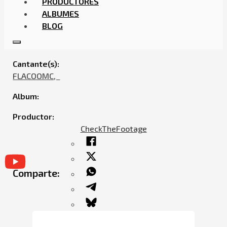
PRODUCTORES
ALBUMES
BLOG
FLACOOMC – BUENA SUERTE
Cantante(s):
FLACOOMC,ㅤㅤ
Album:
Productor:
CheckTheFootage
Comparte: