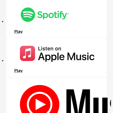
Play
Play