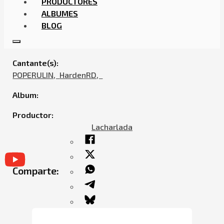
PRODUCTORES
ALBUMES
BLOG
HARDENRD – UNLIKE ME (FEAT. POPERULIN)
Cantante(s):
POPERULIN,ㅤㅤ
HardenRD,ㅤㅤ
Album:
Productor:
Lacharlada
Comparte: