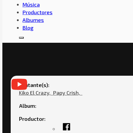
Música
Productores
Albumes
Blog
KIKO EL CRAZY – SE LLENAN
Cantante(s):
Kiko El Crazy,ㅤㅤ
Papy Crish,ㅤㅤ
Album:
Productor: