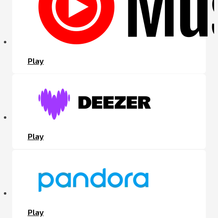
Play
Play
Play