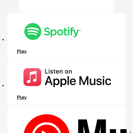
Play
Play