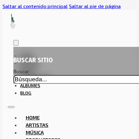
Saltar al contenido principal
Saltar al pie de página
HOME
BUSCAR SITIO
ARTISTAS
MÚSICA
Buscar
PRODUCTORES
ALBUMES
BLOG
HOME
ARTISTAS
MÚSICA