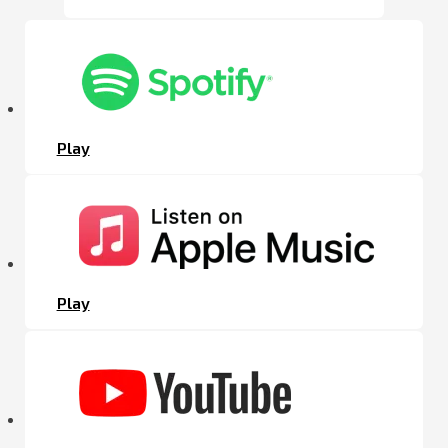
Play
Play