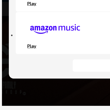
Play
Play