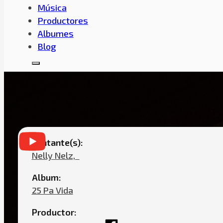
Música
Productores
Albumes
Blog
NELLY NELZ – SI LAS PAREDES H
Cantante(s):
Nelly Nelz,ㅤㅤ
Album:
25 Pa Vida
Productor: