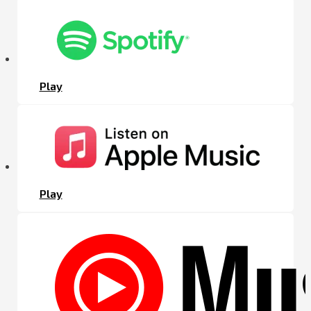
Play
Play