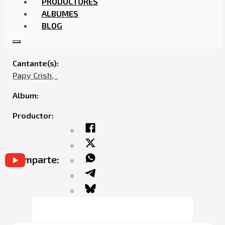
PRODUCTORES
ALBUMES
BLOG
PAPY CRISH – DINERO
Cantante(s):
Papy Crish,ㅤㅤ
Album:
Productor:
Comparte: