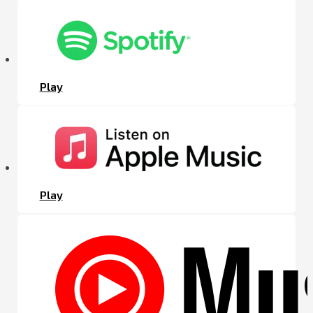
Play
Play