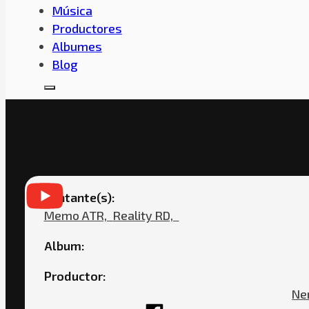
Música
Productores
Albumes
Blog
REALITY RD FEAT. MEM
Cantante(s):
Memo ATR,ㅤㅤ
Reality RD,ㅤㅤ
Album:
Productor:
Ne