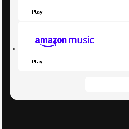
Play
Play