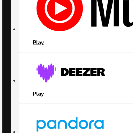
Play
Play