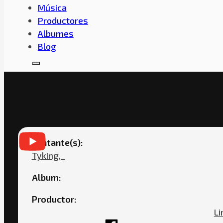
Música
Productores
Albumes
Blog
TYKING – T
Cantante(s):
Tyking,ㅤㅤ
Album:
Productor:
Li