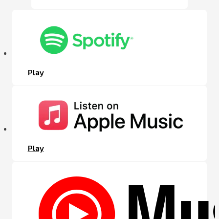
Play
Play