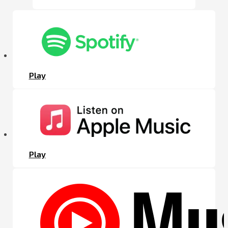
Play
Play