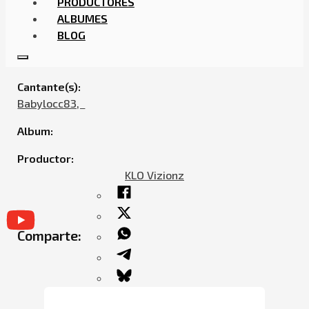
PRODUCTORES
ALBUMES
BLOG
BABYLOCC – TRAP TRAP (FEAT. SLAYTER)
Cantante(s):
Babylocc83,ㅤㅤ
Album:
Productor:
KLO Vizionz
Comparte: