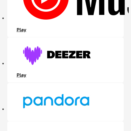
Play
Play