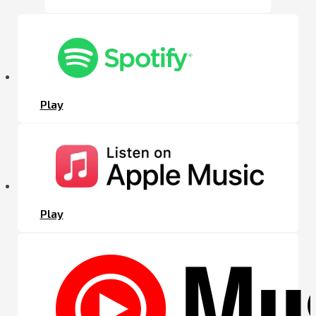
Play
Play