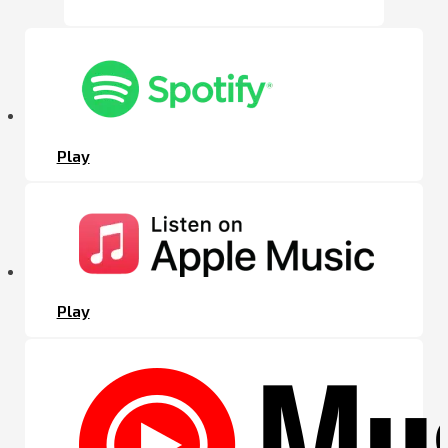
Play
Play